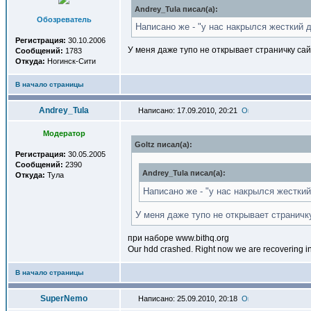
Andrey_Tula писал(a):
Обозреватель
Написано же - "у нас накрылся жесткий д
Регистрация:
30.10.2006
У меня даже тупо не открывает страничку са
Сообщений:
1783
Откуда:
Ногинск-Сити
В начало страницы
Andrey_Tula
Написано: 17.09.2010, 20:21
Модератор
Goltz писал(a):
Регистрация:
30.05.2005
Сообщений:
2390
Andrey_Tula писал(a):
Откуда:
Тула
Написано же - "у нас накрылся жесткий
У меня даже тупо не открывает страничк
при наборе www.bithq.org
Our hdd crashed. Right now we are recovering in
В начало страницы
SuperNemo
Написано: 25.09.2010, 20:18