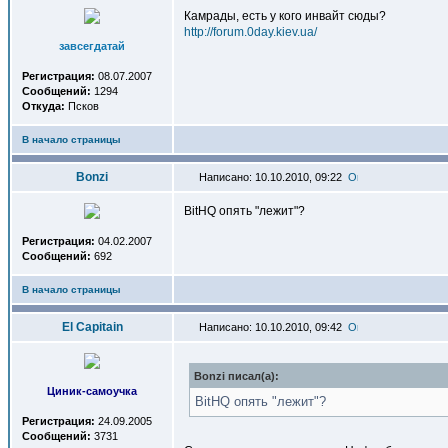
Камрады, есть у кого инвайт сюды?
http://forum.0day.kiev.ua/
завсегдатай
Регистрация:
08.07.2007
Сообщений:
1294
Откуда:
Псков
В начало страницы
Bonzi
Написано: 10.10.2010, 09:22
BitHQ опять "лежит"?
Регистрация:
04.02.2007
Сообщений:
692
В начало страницы
El Capitain
Написано: 10.10.2010, 09:42
Bonzi писал(a):
Циник-самоучка
BitHQ опять "лежит"?
Регистрация:
24.09.2005
Сообщений:
3731