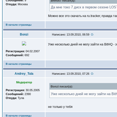
Сообщений:
9
areh007 писал(a):
Откуда:
Москва
Да мне токо 7 диск в первом сезоне LOS
Можно все это скачать на ru.traсker, правда 
В начало страницы
Bonzi
Написано: 13.09.2010, 06:59
Уже несколько дней не могу зайти на BitHQ - 
Регистрация:
04.02.2007
Сообщений:
692
В начало страницы
Andrey_Tula
Написано: 13.09.2010, 07:26
Модератор
Bonzi писал(a):
Регистрация:
30.05.2005
Уже несколько дней не могу зайти на Bit
Сообщений:
2390
Откуда:
Тула
не только у тебя
В начало страницы