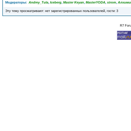
Модераторы:
Andrey_Tula
,
Iceberg
,
Master Keyan
,
MasterYODA
,
strom
,
Алхими
Эту тему просматривают: нет зарегистрированных пользователей, гости: 3
R7 For