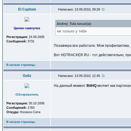
El Capitain
Написано: 13.09.2010, 09:28
Andrey_Tula писал(a):
Циник-самоучка
не только у тебя
Регистрация:
24.09.2005
Сообщений:
3731
Позавчера все работало. Мож профилактика, и
Вот HDTRACKER.RU - тот действительно, прика
В начало страницы
Goltz
Написано: 13.09.2010, 12:45
На данный момент
BitHQ
молчит как партизан
Обозреватель
Регистрация:
30.10.2006
Сообщений:
1783
Откуда:
Ногинск-Сити
В начало страницы