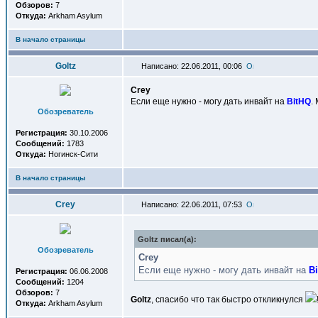
Обзоров:
7
Откуда:
Arkham Asylum
В начало страницы
Goltz
Написано: 22.06.2011, 00:06
Crey
Если еще нужно - могу дать инвайт на
BitHQ
.
Обозреватель
Регистрация:
30.10.2006
Сообщений:
1783
Откуда:
Ногинск-Сити
В начало страницы
Crey
Написано: 22.06.2011, 07:53
Goltz писал(a):
Обозреватель
Crey
Если еще нужно - могу дать инвайт на
B
Регистрация:
06.06.2008
Сообщений:
1204
Обзоров:
7
Goltz
, спасибо что так быстро откликнулся
Откуда:
Arkham Asylum