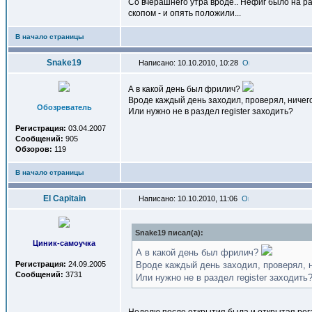
Cо вчерашнего утра вроде.. Нефиг было на р
скопом - и опять положили...
В начало страницы
Snake19
Написано: 10.10.2010, 10:28
А в какой день был фрилич?
Вроде каждый день заходил, проверял, ничего
Обозреватель
Или нужно не в раздел register заходить?
Регистрация:
03.04.2007
Сообщений:
905
Обзоров:
119
В начало страницы
El Capitain
Написано: 10.10.2010, 11:06
Snake19 писал(a):
Циник-самоучка
А в какой день был фрилич?
Регистрация:
24.09.2005
Вроде каждый день заходил, проверял, н
Сообщений:
3731
Или нужно не в раздел register заходить