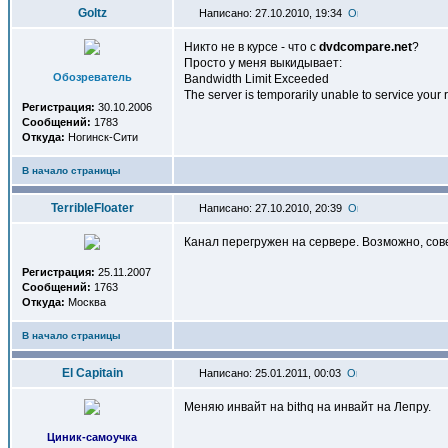
Goltz
Написано: 27.10.2010, 19:34
Никто не в курсе - что с
dvdcompare.net
?
Просто у меня выкидывает:
Обозреватель
Bandwidth Limit Exceeded
The server is temporarily unable to service your r
Регистрация:
30.10.2006
Сообщений:
1783
Откуда:
Ногинск-Сити
В начало страницы
TerribleFloater
Написано: 27.10.2010, 20:39
Канал перегружен на сервере. Возможно, сов
Регистрация:
25.11.2007
Сообщений:
1763
Откуда:
Москва
В начало страницы
El Capitain
Написано: 25.01.2011, 00:03
Меняю инвайт на bithq на инвайт на Лепру.
Циник-самоучка