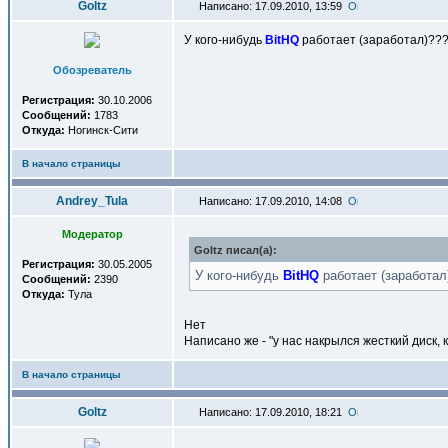
Goltz
Написано: 17.09.2010, 13:59
У кого-нибудь
BitHQ
работает (заработал)??
Обозреватель
Регистрация:
30.10.2006
Сообщений:
1783
Откуда:
Ногинск-Сити
В начало страницы
Andrey_Tula
Написано: 17.09.2010, 14:08
Модератор
Goltz писал(a):
Регистрация:
30.05.2005
У кого-нибудь
BitHQ
работает (заработал
Сообщений:
2390
Откуда:
Тула
Нет
Написано же - "у нас накрылся жесткий диск, 
В начало страницы
Goltz
Написано: 17.09.2010, 18:21