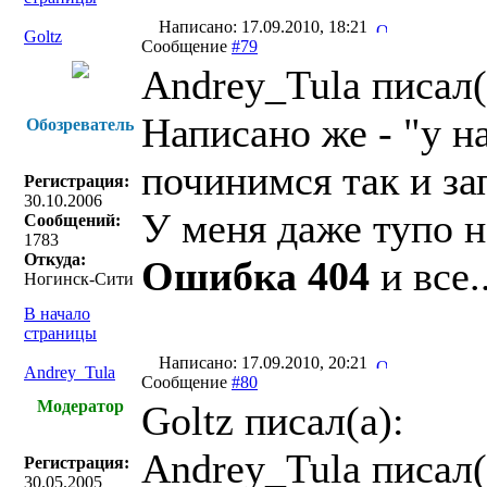
Написано: 17.09.2010, 18:21
Goltz
Сообщение
#79
Andrey_Tula писал(
Написано же - "у н
Обозреватель
починимся так и за
Регистрация:
30.10.2006
У меня даже тупо н
Сообщений:
1783
Откуда:
Ошибка 404
и все..
Ногинск-Сити
В начало
страницы
Написано: 17.09.2010, 20:21
Andrey_Tula
Сообщение
#80
Модератор
Goltz писал(a):
Andrey_Tula писал(
Регистрация:
30.05.2005