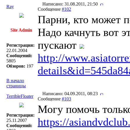
Написано: 31.08.2011, 21:50
Ray
Сообщение
#102
Парни, кто может 
Надо качнуть вот э
Site Admin
пускают
Регистрация:
22.01.2004
http://www.asiatorr
Сообщений:
5805
Обзоров:
197
details&id=545da8
В начало
страницы
Написано: 04.09.2011, 08:23
TerribleFloater
Сообщение
#103
Могу помочь тольк
Регистрация:
https://asiandvdclub
25.11.2007
Сообщений: