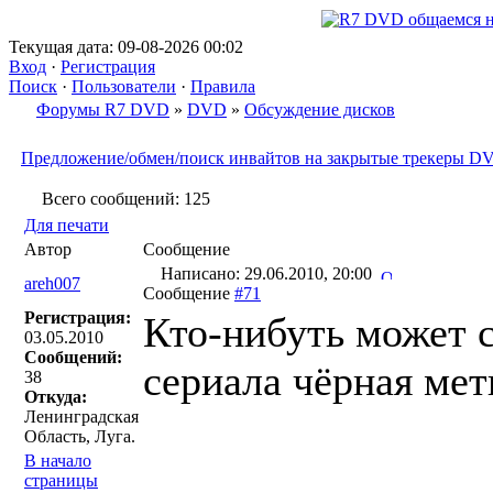
Текущая дата: 09-08-2026 00:02
Вход
·
Регистрация
Поиск
·
Пользователи
·
Правила
Форумы R7 DVD
»
DVD
»
Обсуждение дисков
Предложение/обмен/поиск инвайтов на закрытые трекеры 
Всего сообщений: 125
Для печати
Автор
Сообщение
Написано: 29.06.2010, 20:00
areh007
Сообщение
#71
Регистрация:
Кто-нибуть может с
03.05.2010
Сообщений:
сериала чёрная метк
38
Откуда:
Ленинградская
Область, Луга.
В начало
страницы