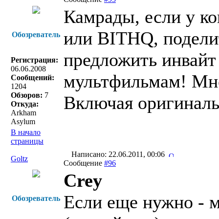
Камрады, если у ко
или BITHQ, подели
Обозреватель
предложить инвайт
Регистрация:
06.06.2008
мультфильмам! Мно
Сообщений:
1204
Обзоров:
7
Включая оригиналь
Откуда:
Arkham
Asylum
В начало
страницы
Написано: 22.06.2011, 00:06
Goltz
Сообщение
#96
Crey
Если еще нужно - м
Обозреватель