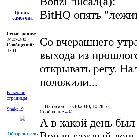
Bonzi писал(a):
BitHQ опять "лежи
Циник-
самоучка
Регистрация:
Cо вчерашнего утра
24.09.2005
Сообщений:
3731
выхода из прошлог
открывать регу. На
положили...
В начало
страницы
Написано: 10.10.2010, 10:28
Snake19
Сообщение
#84
А в какой день бы
Вроде каждый день 
Обозреватель