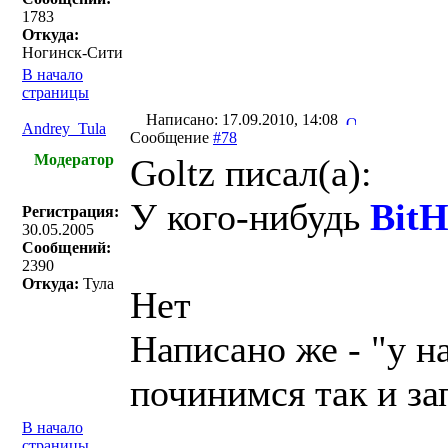
1783
Откуда:
Ногинск-Сити
В начало
страницы
Написано: 17.09.2010, 14:08
Andrey_Tula
Сообщение
#78
Модератор
Goltz писал(a):
У кого-нибудь
Bit
Регистрация:
30.05.2005
Сообщений:
2390
Откуда:
Тула
Нет
Написано же - "у н
починимся так и за
В начало
страницы