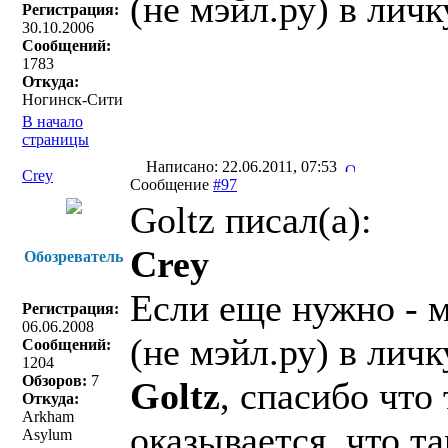
(не мэйл.ру) в личк
Регистрация:
30.10.2006
Сообщений:
1783
Откуда:
Ногинск-Сити
В начало
страницы
Написано: 22.06.2011, 07:53
Crey
Сообщение
#97
Goltz писал(a):
Crey
Обозреватель
Если еще нужно - м
Регистрация:
06.06.2008
(не мэйл.ру) в личк
Сообщений:
1204
Обзоров:
7
Goltz
, спасибо что
Откуда:
Arkham
оказывается, что т
Asylum