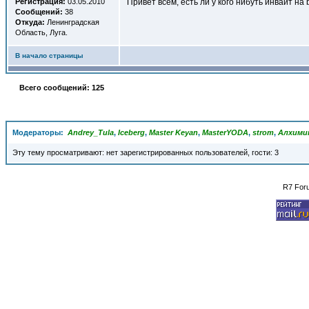
Регистрация:
03.05.2010
Привет всем, есть ли у кого нибуть инвайт на
Сообщений:
38
Откуда:
Ленинградская
Область, Луга.
В начало страницы
Всего сообщений: 125
Модераторы:
Andrey_Tula
,
Iceberg
,
Master Keyan
,
MasterYODA
,
strom
,
Алхими
Эту тему просматривают: нет зарегистрированных пользователей, гости: 3
R7 For