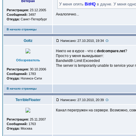
Ветеран
У меня опять
BitHQ
в дауне. У меня одно
Регистрация:
23.12.2005
Аналогично...
Сообщений:
3497
Откуда:
Санкт-Петербург
В начало страницы
Goltz
Написано: 27.10.2010, 19:34
Никто не в курсе - что с
dvdcompare.net
?
Просто у меня выкидывает:
Обозреватель
Bandwidth Limit Exceeded
The server is temporarily unable to service your r
Регистрация:
30.10.2006
Сообщений:
1783
Откуда:
Ногинск-Сити
В начало страницы
TerribleFloater
Написано: 27.10.2010, 20:39
Канал перегружен на сервере. Возможно, сов
Регистрация:
25.11.2007
Сообщений:
1763
Откуда:
Москва