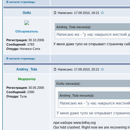
В начало страницы
Goltz
Написано: 17.09.2010, 18:21
Andrey_Tula писал(a):
Обозреватель
Написано же - "у нас накрылся жесткий д
Регистрация:
30.10.2006
У меня даже тупо не открывает страничку са
Сообщений:
1783
Откуда:
Ногинск-Сити
В начало страницы
Andrey_Tula
Написано: 17.09.2010, 20:21
Модератор
Goltz писал(a):
Регистрация:
30.05.2005
Сообщений:
2390
Andrey_Tula писал(a):
Откуда:
Тула
Написано же - "у нас накрылся жесткий
У меня даже тупо не открывает страничк
при наборе www.bithq.org
Our hdd crashed. Right now we are recovering in