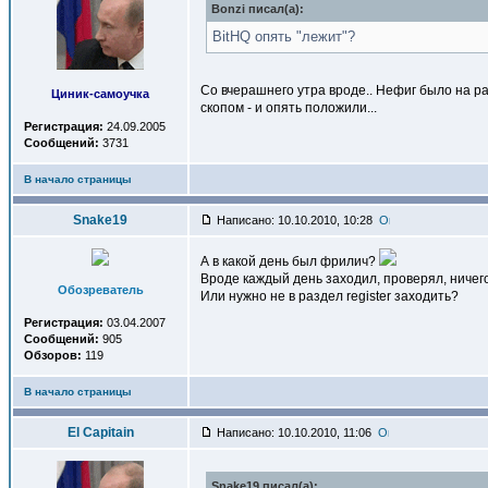
Bonzi писал(a):
BitHQ опять "лежит"?
Cо вчерашнего утра вроде.. Нефиг было на р
Циник-самоучка
скопом - и опять положили...
Регистрация:
24.09.2005
Сообщений:
3731
В начало страницы
Snake19
Написано: 10.10.2010, 10:28
А в какой день был фрилич?
Вроде каждый день заходил, проверял, ничего
Обозреватель
Или нужно не в раздел register заходить?
Регистрация:
03.04.2007
Сообщений:
905
Обзоров:
119
В начало страницы
El Capitain
Написано: 10.10.2010, 11:06
Snake19 писал(a):