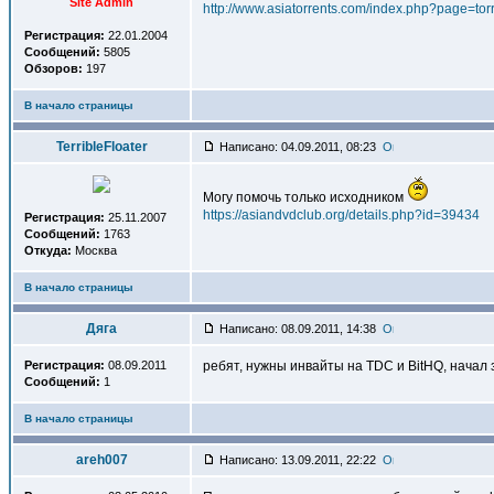
Site Admin
http://www.asiatorrents.com/index.php?page=
Регистрация:
22.01.2004
Сообщений:
5805
Обзоров:
197
В начало страницы
TerribleFloater
Написано: 04.09.2011, 08:23
Могу помочь только исходником
https://asiandvdclub.org/details.php?id=39434
Регистрация:
25.11.2007
Сообщений:
1763
Откуда:
Москва
В начало страницы
Дяга
Написано: 08.09.2011, 14:38
Регистрация:
08.09.2011
ребят, нужны инвайты на TDC и BitHQ, начал
Сообщений:
1
В начало страницы
areh007
Написано: 13.09.2011, 22:22