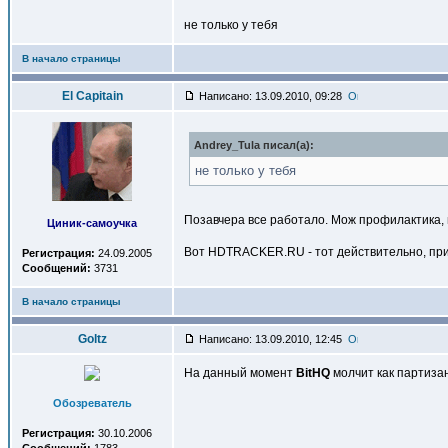
не только у тебя
В начало страницы
El Capitain
Написано: 13.09.2010, 09:28
Andrey_Tula писал(a):
не только у тебя
Позавчера все работало. Мож профилактика, и
Циник-самоучка
Вот HDTRACKER.RU - тот действительно, прика
Регистрация:
24.09.2005
Сообщений:
3731
В начало страницы
Goltz
Написано: 13.09.2010, 12:45
На данный момент
BitHQ
молчит как партизан
Обозреватель
Регистрация:
30.10.2006