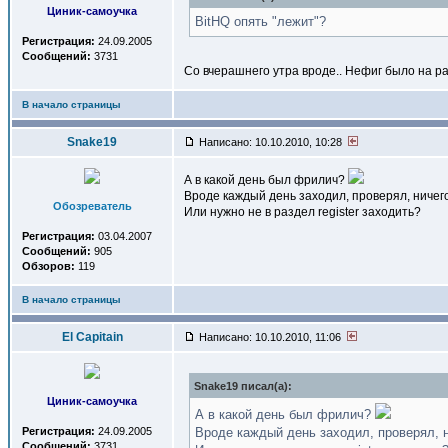
Циник-самоучка
BitHQ опять "лежит"?
Регистрация:
24.09.2005
Сообщений:
3731
Cо вчерашнего утра вроде.. Нефиг было на ра
В начало страницы
Snake19
Написано: 10.10.2010, 10:28
А в какой день был фрилич?
Вроде каждый день заходил, проверял, ничего
Обозреватель
Или нужно не в раздел register заходить?
Регистрация:
03.04.2007
Сообщений:
905
Обзоров:
119
В начало страницы
El Capitain
Написано: 10.10.2010, 11:06
Snake19 писал(a):
Циник-самоучка
А в какой день был фрилич?
Регистрация:
24.09.2005
Вроде каждый день заходил, проверял, н
Сообщений:
3731