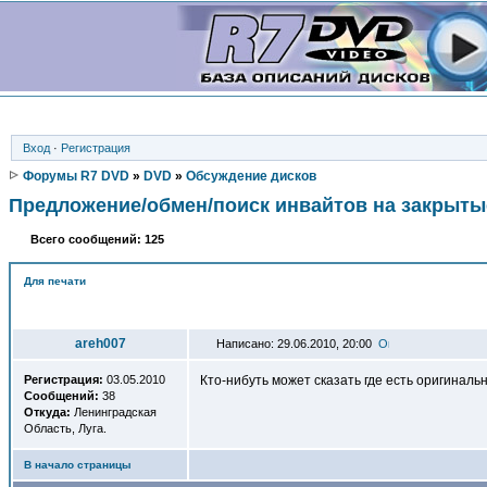
Вход
·
Регистрация
Форумы R7 DVD
»
DVD
»
Обсуждение дисков
Предложение/обмен/поиск инвайтов на закрыты
Всего сообщений: 125
Для печати
Автор
areh007
Написано: 29.06.2010, 20:00
Регистрация:
03.05.2010
Кто-нибуть может сказать где есть оригинальн
Сообщений:
38
Откуда:
Ленинградская
Область, Луга.
В начало страницы