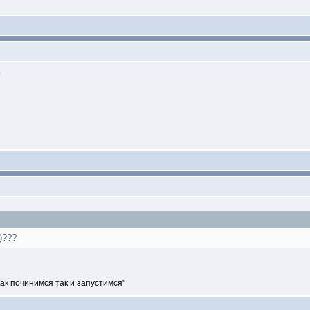
?
)???
как починимся так и запустимся"