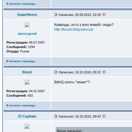
В начало страницы
SuperNemo
Написано: 25.09.2010, 20:18
Камрады, есть у кого инвайт сюды?
http://forum.0day.kiev.ua/
завсегдатай
Регистрация:
08.07.2007
Сообщений:
1294
Откуда:
Псков
В начало страницы
Bonzi
Написано: 10.10.2010, 09:22
BitHQ опять "лежит"?
Регистрация:
04.02.2007
Сообщений:
692
В начало страницы
El Capitain
Написано: 10.10.2010, 09:42
Bonzi писал(a):