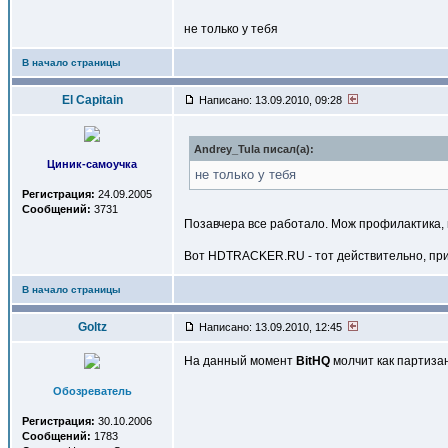
не только у тебя
В начало страницы
El Capitain
Написано: 13.09.2010, 09:28
Andrey_Tula писал(a):
Циник-самоучка
не только у тебя
Регистрация:
24.09.2005
Сообщений:
3731
Позавчера все работало. Мож профилактика, и
Вот HDTRACKER.RU - тот действительно, прика
В начало страницы
Goltz
Написано: 13.09.2010, 12:45
На данный момент
BitHQ
молчит как партизан
Обозреватель
Регистрация:
30.10.2006
Сообщений:
1783