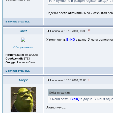
Или нужно не в раздел register заходить
Неделю после открытия была и открытая рег
В начало страницы
Goltz
Написано: 10.10.2010, 13:35
У меня опять
BitHQ
в дауне. У меня одного и
Обозреватель
Регистрация:
30.10.2006
Сообщений:
1783
Откуда:
Ногинск-Сити
В начало страницы
AnryV
Написано: 10.10.2010, 21:06
Goltz писал(a):
У меня опять
BitHQ
в дауне. У меня одно
Аналогично...