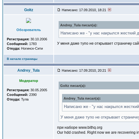
Goltz
Написано: 17.09.2010, 18:21
Andrey_Tula писал(a):
Обозреватель
Написано же - "у нас накрылся жесткий д
Регистрация:
30.10.2006
У меня даже тупо не открывает страничку са
Сообщений:
1783
Откуда:
Ногинск-Сити
В начало страницы
Andrey_Tula
Написано: 17.09.2010, 20:21
Модератор
Goltz писал(a):
Регистрация:
30.05.2005
Сообщений:
2390
Andrey_Tula писал(a):
Откуда:
Тула
Написано же - "у нас накрылся жесткий
У меня даже тупо не открывает страничк
при наборе www.bithq.org
Our hdd crashed. Right now we are recovering in