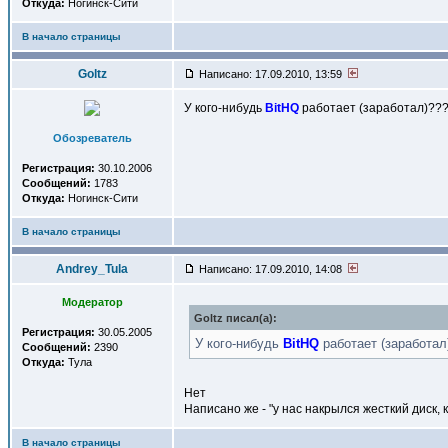
Откуда:
Ногинск-Сити
В начало страницы
Goltz
Написано: 17.09.2010, 13:59
У кого-нибудь
BitHQ
работает (заработал)??
Обозреватель
Регистрация:
30.10.2006
Сообщений:
1783
Откуда:
Ногинск-Сити
В начало страницы
Andrey_Tula
Написано: 17.09.2010, 14:08
Модератор
Goltz писал(a):
Регистрация:
30.05.2005
У кого-нибудь
BitHQ
работает (заработал
Сообщений:
2390
Откуда:
Тула
Нет
Написано же - "у нас накрылся жесткий диск, 
В начало страницы