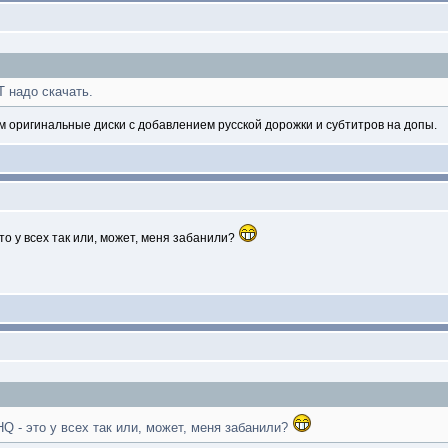
T надо скачать.
там оригинальные диски с добавлением русской дорожки и субтитров на допы.
это у всех так или, может, меня забанили?
HQ - это у всех так или, может, меня забанили?