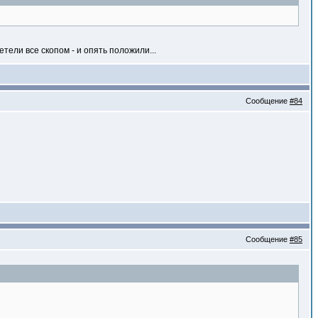
тели все скопом - и опять положили...
Сообщение
#84
Сообщение
#85