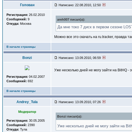
Голован
Написано: 22.08.2010, 12:50
Регистрация:
26.02.2010
Сообщений:
9
areh007 писал(a):
Откуда:
Москва
Да мне токо 7 диск в первом сезоне LOS
Можно все это скачать на ru.traсker, правда 
В начало страницы
Bonzi
Написано: 13.09.2010, 06:59
Уже несколько дней не могу зайти на BitHQ - 
Регистрация:
04.02.2007
Сообщений:
692
В начало страницы
Andrey_Tula
Написано: 13.09.2010, 07:26
Модератор
Bonzi писал(a):
Регистрация:
30.05.2005
Сообщений:
2390
Уже несколько дней не могу зайти на Bit
Откуда:
Тула