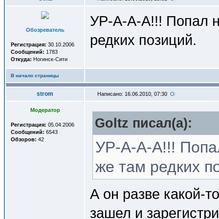
УР-А-А-А!!! Попал 
Обозреватель
редких позиций.
Регистрация:
30.10.2006
Сообщений:
1783
Откуда:
Ногинск-Сити
В начало страницы
strom
Написано: 16.06.2010, 07:30
Модератор
Goltz писал(a):
Регистрация:
05.04.2006
Сообщений:
6543
Обзоров:
42
УР-А-А-А!!! Поп
же там редких п
А он разве какой-т
зашел и зарегистр