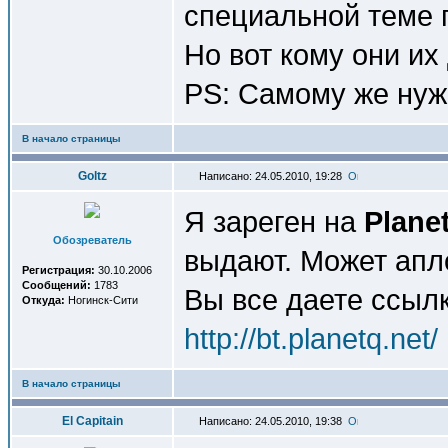
специальной теме п
Но вот кому они их
PS: Самому же ну
В начало страницы
Goltz
Написано: 24.05.2010, 19:28
Я зареген на
Plane
Обозреватель
выдают. Может апл
Регистрация:
30.10.2006
Сообщений:
1783
Вы все даете ссылк
Откуда:
Ногинск-Сити
http://bt.planetq.net/
В начало страницы
El Capitain
Написано: 24.05.2010, 19:38