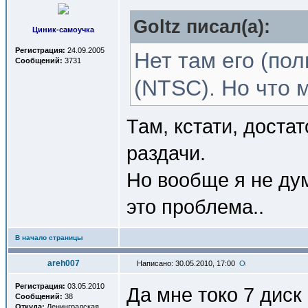
Goltz писал(a):
Циник-самоучка
Регистрация:
24.09.2005
Нет там его (по
Сообщений:
3731
(NTSC). Но что 
Там, кстати, доста
раздачи.
Но вообще я не дум
это проблема..
В начало страницы
areh007
Написано: 30.05.2010, 17:00
Регистрация:
03.05.2010
Да мне токо 7 диск
Сообщений:
38
Откуда:
Ленинградская