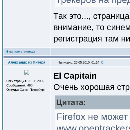
Так это..., страниц
внимание, то синем
регистрация там ни
В начало страницы
Александр из Питера
Написано: 25.05.2010, 01:14
El Capitain
Регистрация:
31.03.2006
Очень хорошая ст
Сообщений:
496
Откуда:
Санкт-Петербург
Цитата:
Firefox не может
www.opentrackers