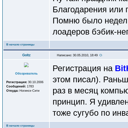
Благодарения или 
Помню было неделю
лоадеров бэбик-нег
В начало страницы
Goltz
Написано: 30.05.2010, 18:49
Регистрация на
Bi
Обозреватель
этом писал). Рань
Регистрация:
30.10.2006
Сообщений:
1783
раз в месяц компью
Откуда:
Ногинск-Сити
принцип. Я удивле
тоже сугубо по ин
В начало страницы