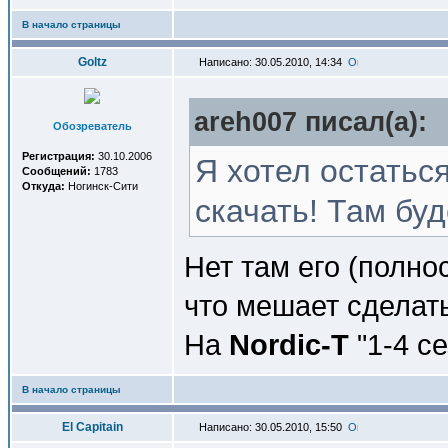
В начало страницы
Goltz
Написано: 30.05.2010, 14:34
areh007 писал(a):
Обозреватель
Регистрация:
30.10.2006
Я хотел остатьс
Сообщений:
1783
Откуда:
Ногинск-Сити
скачать! Там буд
Нет там его (полно
что мешает сделать
На
Nordic-T
"1-4 се
В начало страницы
El Capitain
Написано: 30.05.2010, 15:50