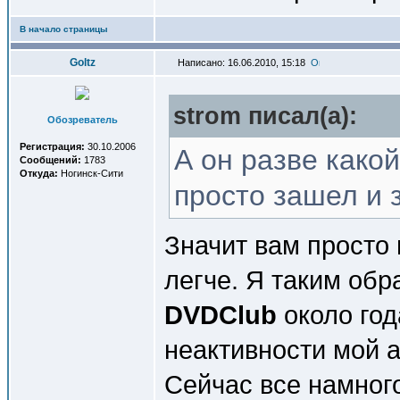
В начало страницы
Goltz
Написано: 16.06.2010, 15:18
strom писал(a):
Обозреватель
Регистрация:
30.10.2006
А он разве како
Сообщений:
1783
Откуда:
Ногинск-Сити
просто зашел и 
Значит вам просто
легче. Я таким об
DVDClub
около год
неактивности мой а
Сейчас все намног