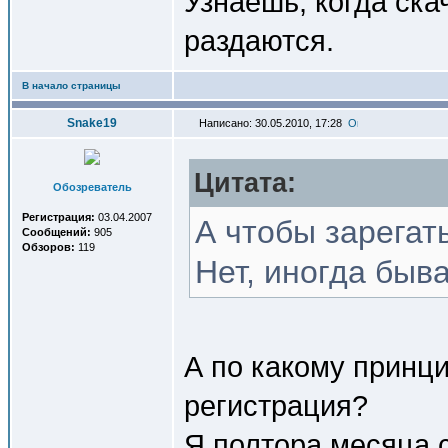
Узнаешь, когда ска
раздаются.
В начало страницы
Snake19
Написано: 30.05.2010, 17:28
Цитата:
Обозреватель
Регистрация:
03.04.2007
А чтобы зарегать
Сообщений:
905
Обзоров:
119
Нет, иногда быв
А по какому принц
регистрация?
Я полтора месяца с