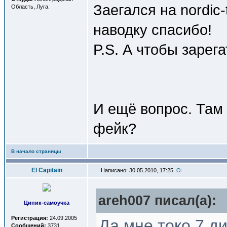
Заегался на nordic-
Область, Луга.
наводку спасибо!
P.S. А чтобы зарега
И ещё вопрос. Там 
фейк?
В начало страницы
El Capitain
Написано: 30.05.2010, 17:25
areh007 писал(a):
Циник-самоучка
Регистрация:
24.09.2005
Да мне токо 7 д
Сообщений:
3731