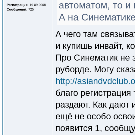
автоматом, то и
Регистрация:
19.09.2008
Сообщений:
725
А на Синематик
А чего там связыва
и купишь инвайт, к
Про Синематик не 
руборде. Могу сказ
http://asiandvdclub.o
благо регистрация 
раздают. Как дают 
ещё не особо освои
появится 1, сообщ