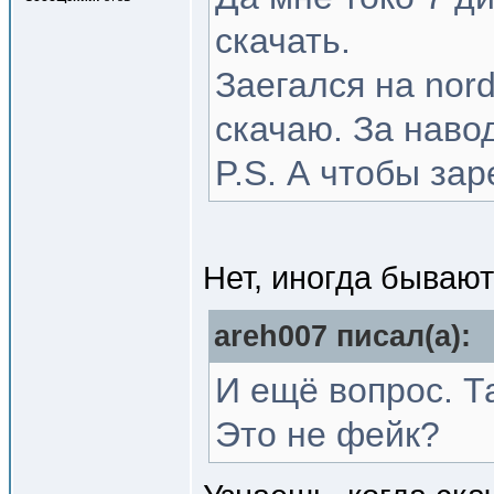
скачать.
Заегался на nord
скачаю. За наво
P.S. А чтобы зар
Нет, иногда бывают
areh007 писал(a):
И ещё вопрос. Т
Это не фейк?