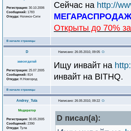
Сейчас на
http://w
Регистрация:
30.10.2006
Сообщений:
1783
МЕГАРАСПРОДА
Откуда:
Ногинск-Сити
Открыты до 70% за
В начало страницы
D
Написано: 26.05.2010, 09:05
завсегдатай
Ищу инвайт на
http
Регистрация:
25.07.2005
инвайт на BITHQ.
Сообщений:
814
Откуда:
Н.Новгород
В начало страницы
Andrey_Tula
Написано: 26.05.2010, 09:22
Модератор
D писал(a):
Регистрация:
30.05.2005
Сообщений:
2390
Откуда:
Тула