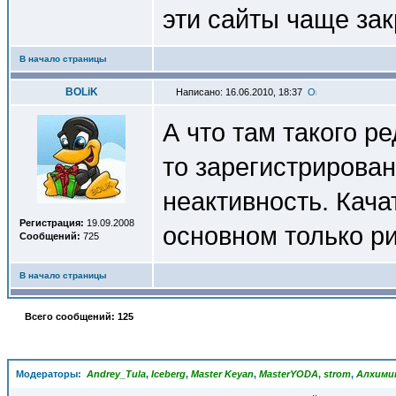
эти сайты чаще за
В начало страницы
BOLiK
Написано: 16.06.2010, 18:37
А что там такого р
то зарегистрирован
неактивность. Кача
Регистрация:
19.09.2008
основном только р
Сообщений:
725
В начало страницы
Всего сообщений: 125
Модераторы:
Andrey_Tula
,
Iceberg
,
Master Keyan
,
MasterYODA
,
strom
,
Алхими