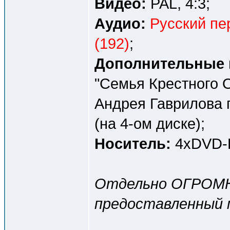
Видео:
PAL, 4:3;
Аудио:
Русский пе
(192)
;
Дополнительные 
"Семья Крестного О
Андрея Гаврилова 
(на 4-ом диске);
Носитель:
4хDVD-R
Отдельно ОГРОМ
предоставленный