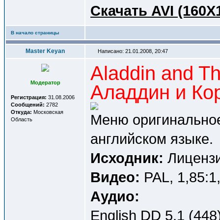
Cкачать AVI (160X
В начало страницы
Master Keyan
Написано: 21.01.2008, 20:47
Aladdin and Th
Модератор
Аладдин и Ко
Регистрация:
31.08.2006
Сообщений:
2782
Откуда:
Московская
Меню оригинальное
Область
английском языке.
Исходник:
Лицензи
Видео:
PAL, 1,85:1
Аудио:
English DD 5.1 (448)