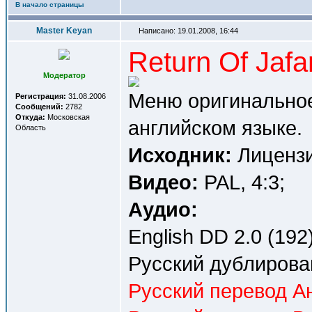
В начало страницы
Master Keyan
Написано: 19.01.2008, 16:44
Return Of Jaf
Модератор
Меню оригинальное
Регистрация:
31.08.2006
Сообщений:
2782
Откуда:
Московская
английском языке.
Область
Исходник:
Лицензи
Видео:
PAL, 4:3;
Аудио:
English DD 2.0 (192)
Русский дублирова
Русский перевод Ан