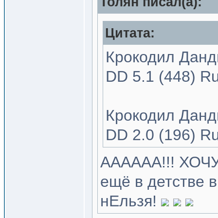
Толян писал(a):
Цитата:
Крокодил Данди
DD 5.1 (448) R
Крокодил Данди
DD 2.0 (196) R
АААААА!!! ХОЧУ
ещё в детстве в
нЕльзя!