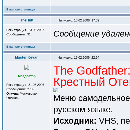
В начало страницы
TheHutt
Написано: 13.02.2008, 17:39
Регистрация:
23.05.2007
Сообщение удален
Сообщений:
91
В начало страницы
Master Keyan
Написано: 13.02.2008, 22:34
The Godfather:
Модератор
Крестный Отец
Регистрация:
31.08.2006
Сообщений:
2782
Откуда:
Московская
Меню самодельное,
Область
русском языке.
Исходник:
VHS, пе