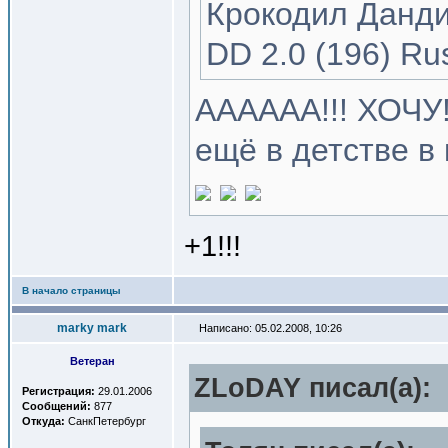
Крокодил Данди 
DD 2.0 (196) Ru
АААААА!!! ХОЧУ!
ещё в детстве в
+1!!!
В начало страницы
marky mark
Написано: 05.02.2008, 10:26
Ветеран
ZLoDAY писал(a):
Регистрация:
29.01.2006
Сообщений:
877
Откуда:
СанкПетербург