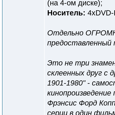
(на 4-ом диске);
Носитель:
4хDVD-R
Отдельно ОГРОМ
предоставленный
Это не три знаме
склеенных друг с 
1901-1980" - само
кинопроизведение
Фрэнсис Форд Коп
серии в один филь