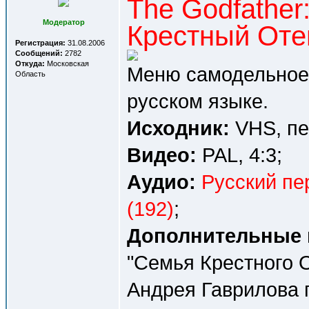
The Godfather:
Модератор
Крестный Отец
Регистрация:
31.08.2006
Сообщений:
2782
Откуда:
Московская
Меню самодельное,
Область
русском языке.
Исходник:
VHS, пе
Видео:
PAL, 4:3;
Аудио:
Русский пе
(192)
;
Дополнительные 
"Семья Крестного О
Андрея Гаврилова 