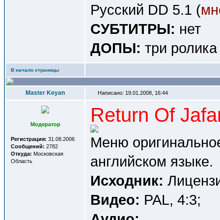
Русский DD 5.1 (
мн
СУБТИТРЫ:
нет
ДОПЫ:
три ролика
В начало страницы
Master Keyan
Написано: 19.01.2008, 16:44
Return Of Jaf
Модератор
Меню оригинальное
Регистрация:
31.08.2006
Сообщений:
2782
Откуда:
Московская
английском языке.
Область
Исходник:
Лицензи
Видео:
PAL, 4:3;
Аудио: