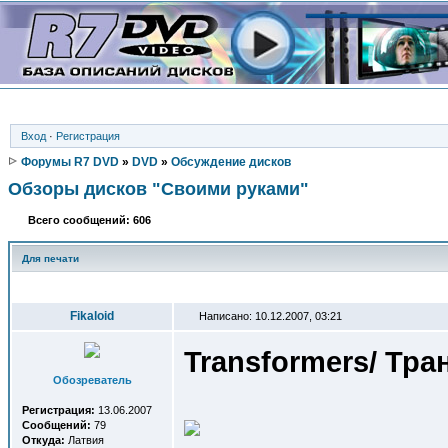
Вход
·
Регистрация
Форумы R7 DVD
»
DVD
»
Обсуждение дисков
Обзоры дисков "Своими руками"
Всего сообщений: 606
Для печати
Автор
Fikaloid
Написано: 10.12.2007, 03:21
Transformers/ Тр
Обозреватель
Регистрация:
13.06.2007
Сообщений:
79
Откуда:
Латвия