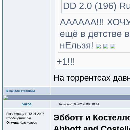
DD 2.0 (196) R
АААААА!!! ХОЧУ
ещё в детстве в
нЕльзя!
+1!!!
На торрентсах давн
В начало страницы
Saros
Написано: 05.02.2008, 18:14
Регистрация:
12.01.2007
Эбботт и Костелл
Сообщений:
54
Откуда:
Красноярск
Abbott and Costell