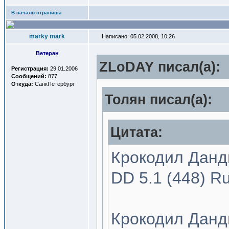
В начало страницы
marky mark
Написано: 05.02.2008, 10:26
Ветеран
ZLoDAY писал(a):
Регистрация:
29.01.2006
Сообщений:
877
Откуда:
СанкПетербург
Толян писал(a):
Цитата:
Крокодил Данди
DD 5.1 (448) R
Крокодил Данди