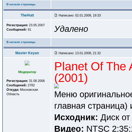
В начало страницы
TheHutt
Написано: 02.01.2008, 19:33
Регистрация:
23.05.2007
Удалено
Сообщений:
91
В начало страницы
Master Keyan
Написано: 13.01.2008, 21:32
Planet Of The
Модератор
(2001)
Регистрация:
31.08.2006
Сообщений:
2782
Откуда:
Московская
Меню оригинальное
Область
главная страница) 
Исходник:
Диск от
Видео:
NTSC 2:35:1