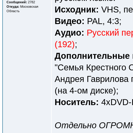
Сообщений:
2782
Исходник:
VHS, пе
Откуда:
Московская
Область
Видео:
PAL, 4:3;
Аудио:
Русский пе
(192)
;
Дополнительные 
"Семья Крестного О
Андрея Гаврилова 
(на 4-ом диске);
Носитель:
4хDVD-R
Отдельно ОГРОМ