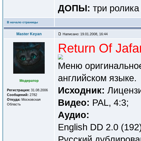
ДОПЫ:
три ролика
В начало страницы
Master Keyan
Написано: 19.01.2008, 16:44
Return Of Jaf
Меню оригинальное
английском языке.
Модератор
Исходник:
Лицензи
Регистрация:
31.08.2006
Сообщений:
2782
Видео:
PAL, 4:3;
Откуда:
Московская
Область
Аудио:
English DD 2.0 (192)
Русский дублирова