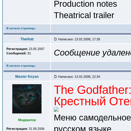
Production notes
Theatrical trailer
В начало страницы
TheHutt
Написано: 13.02.2008, 17:39
Регистрация:
23.05.2007
Сообщение удален
Сообщений:
91
В начало страницы
Master Keyan
Написано: 13.02.2008, 22:34
The Godfather:
Крестный Отец
Меню самодельное,
Модератор
русском языке.
Регистрация:
31.08.2006