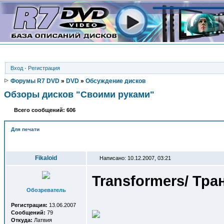
Вход
·
Регистрация
Форумы R7 DVD
»
DVD
»
Обсуждение дисков
Обзоры дисков "Своими руками"
Всего сообщений: 606
Для печати
Автор
Fikaloid
Написано: 10.12.2007, 03:21
Transformers/ Тр
Обозреватель
Регистрация:
13.06.2007
Сообщений:
79
Откуда:
Латвия