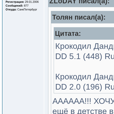
ZLoDAY писал(a):
Регистрация:
29.01.2006
Сообщений:
877
Откуда:
СанкПетербург
Толян писал(a):
Цитата:
Крокодил Данди
DD 5.1 (448) R
Крокодил Данди
DD 2.0 (196) R
АААААА!!! ХОЧУ
ещё в детстве в