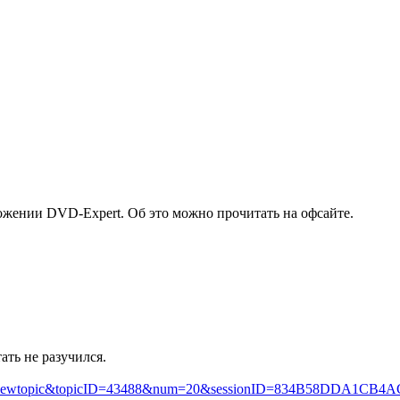
ложении DVD-Expert. Об это можно прочитать на офсайте.
ать не разучился.
?mode=viewtopic&topicID=43488&num=20&sessionID=834B58DDA