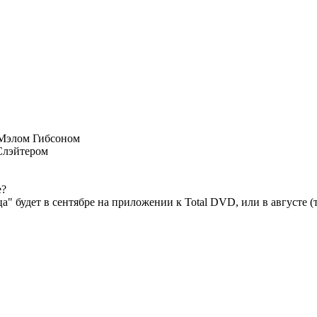
с Мэлом Гибсоном
Слэйтером
е?
ца" будет в сентябре на приложении к Total DVD, или в августе 