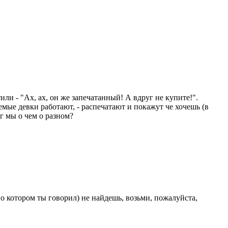
ли - "Ах, ах, он же запечатанный! А вдруг не купите!".
емые девки работают, - распечатают и покажут че хочешь (в
уг мы о чем о разном?
, о котором ты говорил) не найдешь, возьми, пожалуйста,