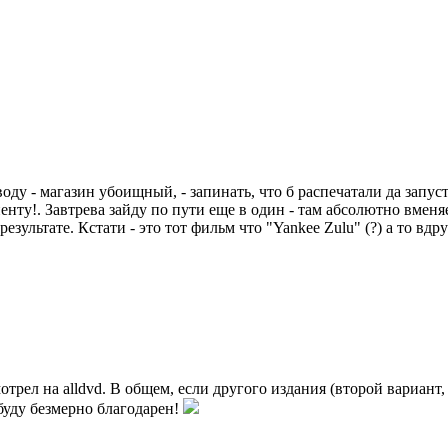
ду - магазин убоищный, - запинать, что б распечатали да запусти
иенту!. Завтрева зайду по пути еще в один - там абсолютно вменя
результате. Кстати - это тот фильм что "Yankee Zulu" (?) а то вдр
мотрел на alldvd. В общем, если другого издания (второй вариант
буду безмерно благодарен!