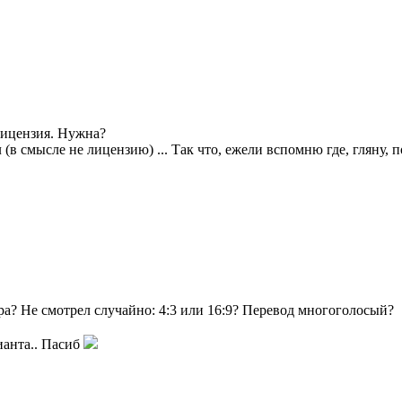
лицензия. Нужна?
ел (в смысле не лицензию) ... Так что, ежели вспомню где, гляну,
ера? Не смотрел случайно: 4:3 или 16:9? Перевод многоголосый?
ианта.. Пасиб