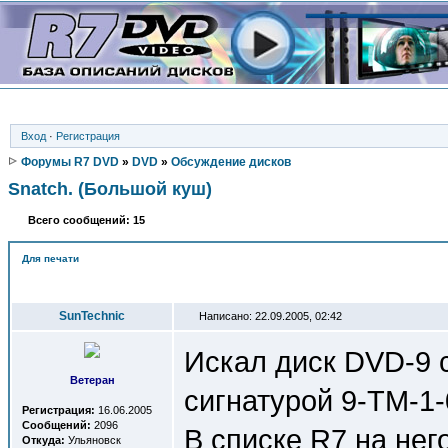
Вход
·
Регистрация
Форумы R7 DVD
»
DVD
»
Обсуждение дисков
Snatch. (Большой куш)
Всего сообщений: 15
Для печати
Автор
SunTechnic
Написано: 22.09.2005, 02:42
Искал диск DVD-9 
Ветеран
сигнатурой 9-TM-1-
Регистрация:
16.06.2005
Сообщений:
2096
В списке R7 на него
Откуда:
Ульяновск