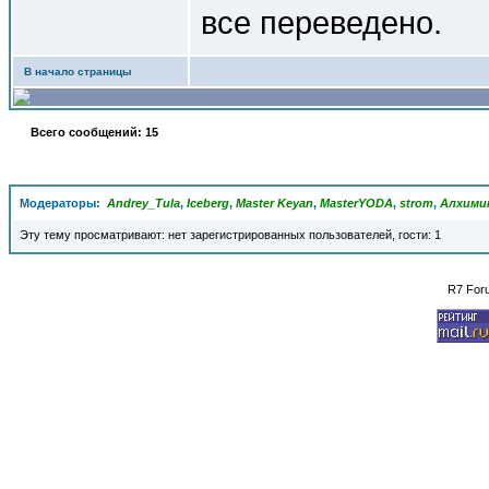
все переведено.
В начало страницы
Всего сообщений: 15
Модераторы:
Andrey_Tula
,
Iceberg
,
Master Keyan
,
MasterYODA
,
strom
,
Алхими
Эту тему просматривают: нет зарегистрированных пользователей, гости: 1
R7 For