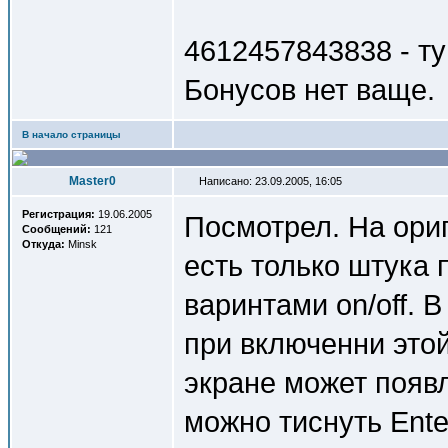
4612457843838 - т
Бонусов нет ваще.
В начало страницы
Master0
Написано: 23.09.2005, 16:05
Регистрация:
19.06.2005
Посмотрел. На ори
Сообщений:
121
Откуда:
Minsk
есть только штука п
варинтами on/off. 
при включенни это
экране может появл
можно тиснуть Ente