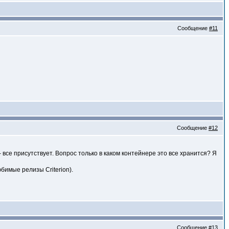
Сообщение
#11
Сообщение
#12
все присутствует. Вопрос только в каком контейнере это все хранится? Я
бимые релизы Criterion).
Сообщение
#13