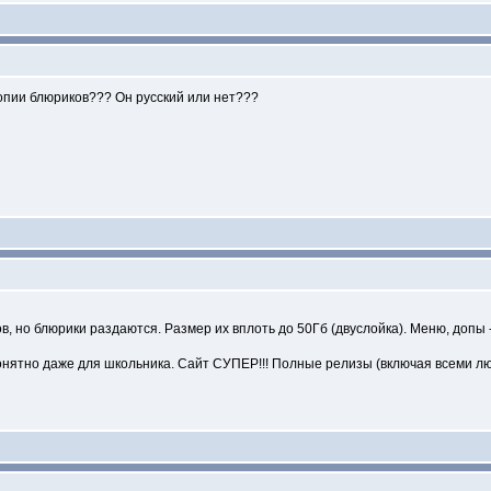
копии блюриков??? Он русский или нет???
 но блюрики раздаются. Размер их вплоть до 50Гб (двуслойка). Меню, допы - 
понятно даже для школьника. Сайт СУПЕР!!! Полные релизы (включая всеми лю