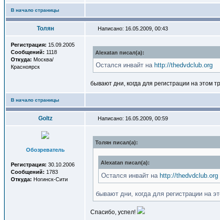
В начало страницы
Толян
Написано: 16.05.2009, 00:43
Регистрация:
15.09.2005
Сообщений:
1118
Alexatan писал(a):
Откуда:
Москва/
Остался инвайт на
http://thedvdclub.org
Красноярск
бывают дни, когда для регистрации на этом т
В начало страницы
Goltz
Написано: 16.05.2009, 00:59
Толян писал(a):
Обозреватель
Alexatan писал(a):
Регистрация:
30.10.2006
Сообщений:
1783
Остался инвайт на
http://thedvdclub.org
Откуда:
Ногинск-Сити
бывают дни, когда для регистрации на э
Спасибо, успел!