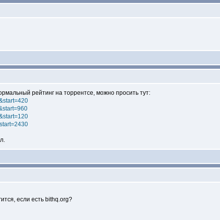
ормальный рейтинг на торрентсе, можно просить тут:
8&start=420
0&start=960
2&start=120
&start=2430
л.
ится, если есть bithq.org?