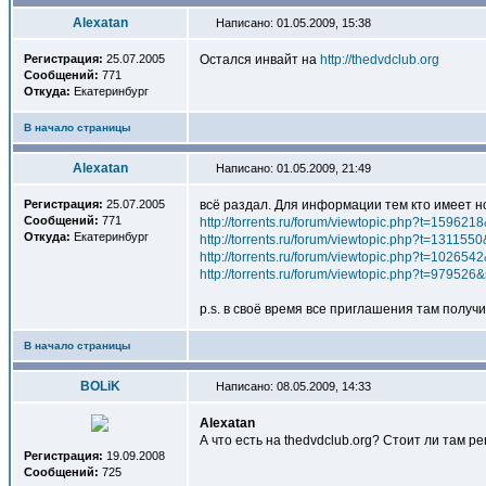
Alexatan
Написано: 01.05.2009, 15:38
Регистрация:
25.07.2005
Остался инвайт на
http://thedvdclub.org
Сообщений:
771
Откуда:
Екатеринбург
В начало страницы
Alexatan
Написано: 01.05.2009, 21:49
Регистрация:
25.07.2005
всё раздал. Для информации тем кто имеет н
Сообщений:
771
http://torrents.ru/forum/viewtopic.php?t=159621
Откуда:
Екатеринбург
http://torrents.ru/forum/viewtopic.php?t=131155
http://torrents.ru/forum/viewtopic.php?t=102654
http://torrents.ru/forum/viewtopic.php?t=979526
p.s. в своё время все приглашения там получи
В начало страницы
BOLiK
Написано: 08.05.2009, 14:33
Alexatan
А что есть на thedvdclub.org? Стоит ли там рег
Регистрация:
19.09.2008
Сообщений:
725