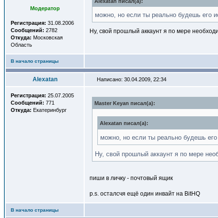
Alexatan писал(a):
Модератор
можно, но если ты реально будешь его и
Регистрация:
31.08.2006
Сообщений:
2782
Ну, свой прошлый аккаунт я по мере необходи
Откуда:
Московская
Область
В начало страницы
Alexatan
Написано: 30.04.2009, 22:34
Регистрация:
25.07.2005
Сообщений:
771
Master Keyan писал(a):
Откуда:
Екатеринбург
Alexatan писал(a):
можно, но если ты реально будешь его
Ну, свой прошлый аккаунт я по мере нео
пиши в личку - почтовый ящик
p.s. осталсчя ещё один инвайт на BitHQ
В начало страницы