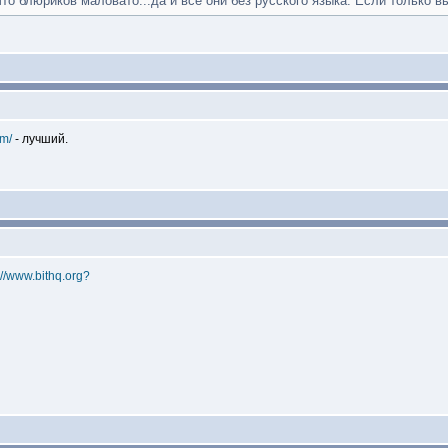
то блюриков маловато...да и все они без русского языка. Если только в
om/
- лучший.
://www.bithq.org?