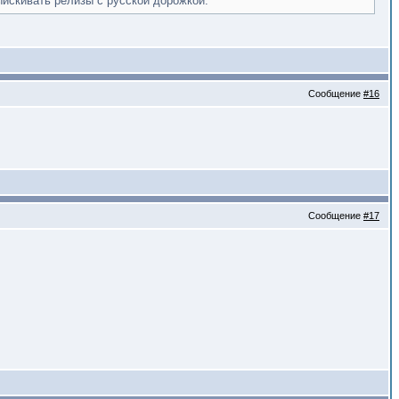
ыискивать релизы с русской дорожкой.
Сообщение
#16
Сообщение
#17