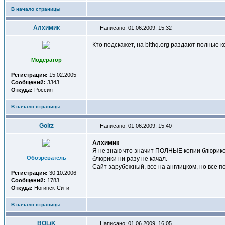
В начало страницы
Алхимик
Написано: 01.06.2009, 15:32
Кто подскажет, на bithq.org раздают полные 
Модератор
Регистрация:
15.02.2005
Сообщений:
3343
Откуда:
Россия
В начало страницы
Goltz
Написано: 01.06.2009, 15:40
Алхимик
Я не знаю что значит ПОЛНЫЕ копии блюриков,
Обозреватель
блюрики ни разу не качал.
Сайт зарубежный, все на англицком, но все 
Регистрация:
30.10.2006
Сообщений:
1783
Откуда:
Ногинск-Сити
В начало страницы
BOLiK
Написано: 01.06.2009, 16:05