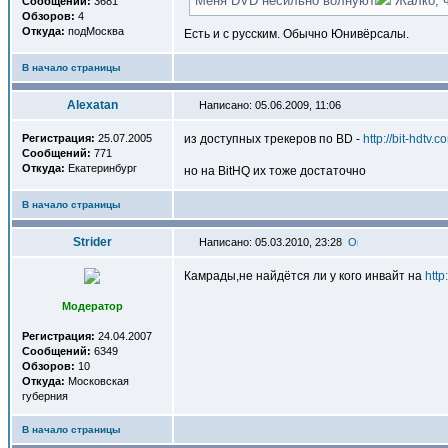
Меня DVD несильно волнуют
Жалко, ч
Сообщений:
3681
Обзоров:
4
Откуда:
подМосква
Есть и с русским. Обычно Юнивёрсалы.
В начало страницы
Alexatan
Написано: 05.06.2009, 11:06
Регистрация:
25.07.2005
из доступных трекеров по BD -
http://bit-hdtv.c
Сообщений:
771
Откуда:
Екатеринбург
но на BitHQ их тоже достаточно
В начало страницы
Strider
Написано: 05.03.2010, 23:28
Камрады,не найдётся ли у кого инвайт на
http
Модератор
Регистрация:
24.04.2007
Сообщений:
6349
Обзоров:
10
Откуда:
Московская
губерния
В начало страницы