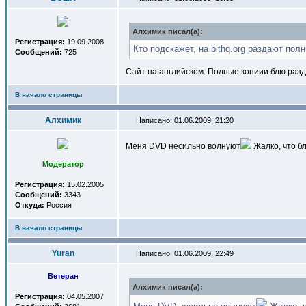
Алхимик писал(a):
Регистрация:
19.09.2008
Кто подскажет, на bithq.org раздают по
Сообщений:
725
Сайт на английском. Полные копиии блю разда
В начало страницы
Алхимик
Написано: 01.06.2009, 21:20
Меня DVD несильно волнуют
Жалко, что бл
Модератор
Регистрация:
15.02.2005
Сообщений:
3343
Откуда:
Россия
В начало страницы
Yuran
Написано: 01.06.2009, 22:49
Ветеран
Алхимик писал(a):
Регистрация:
04.05.2007