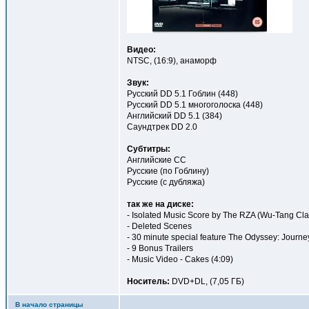
Видео:
NTSC, (16:9), анаморф
Звук:
Русский DD 5.1 Гоблин (448)
Русский DD 5.1 многоголоска (448)
Английский DD 5.1 (384)
Саундтрек DD 2.0
Cубтитры:
Английские СС
Русские (по Гоблину)
Русские (с дубляжа)
так же на диске:
- Isolated Music Score by The RZA (Wu-Tang Cla
- Deleted Scenes
- 30 minute special feature The Odyssey: Journey
- 9 Bonus Trailers
- Music Video - Cakes (4:09)
Носитель:
DVD+DL, (7,05 ГБ)
В начало страницы