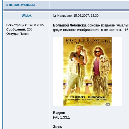
В начало страницы
Widok
Написано: 15.06.2007, 13:30
Регистрация:
14.08.2005
Большой Лебовски
, основа- издание "Амальг
Сообщений:
208
(ради полного изображения, а не кастрата 16:
Откуда:
Питер
Видео:
PAL 1.33:1
Звук: