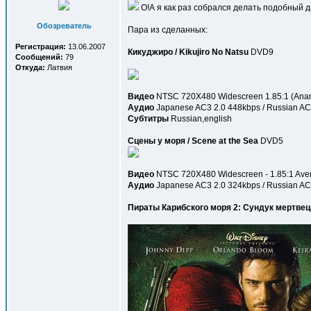
О!А я как раз собрался делать подобный ди
Обозреватель
Пара из сделанных:
Регистрация:
13.06.2007
Кикуджиро / Kikujiro No Natsu
DVD9
Сообщений:
79
Откуда:
Латвия
Видео
NTSC 720X480 Widescreen 1.85:1 (Anamo
Аудио
Japanese AC3 2.0 448kbps / Russian A
Субтитры
Russian,english
Сцены у моря / Scene at the Sea
DVD5
Видео
NTSC 720X480 Widescreen - 1.85:1 Avera
Аудио
Japanese AC3 2.0 324kbps / Russian AC
Пираты Карибского моря 2: Сундук мертвеца /