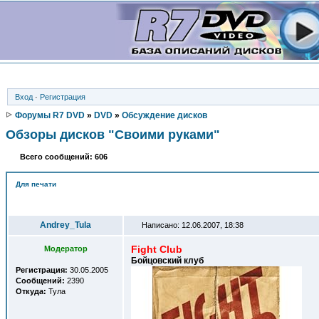
Вход
·
Регистрация
Форумы R7 DVD
»
DVD
»
Обсуждение дисков
Обзоры дисков "Своими руками"
Всего сообщений: 606
Для печати
Автор
Andrey_Tula
Написано: 12.06.2007, 18:38
Fight Club
Модератор
Бойцовский клуб
Регистрация:
30.05.2005
Сообщений:
2390
Откуда:
Тула